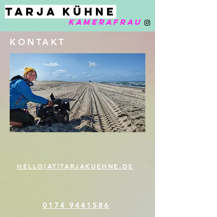
TARJA KÜHNE
KAMERAFRAU
KONTAKT
NE
HELLO(AT)TARJAKUEHNE.DE
0174 9441586